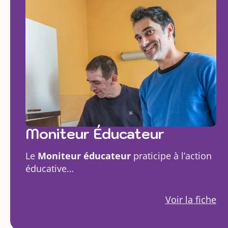
Moniteur Éducateur
Le
Moniteur éducateur
praticipe à l’action
éducative…
Voir la fiche