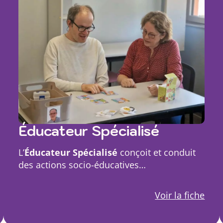
Éducateur Spécialisé
L’
Éducateur Spécialisé
conçoit et conduit
des actions socio-éducatives…
Voir la fiche