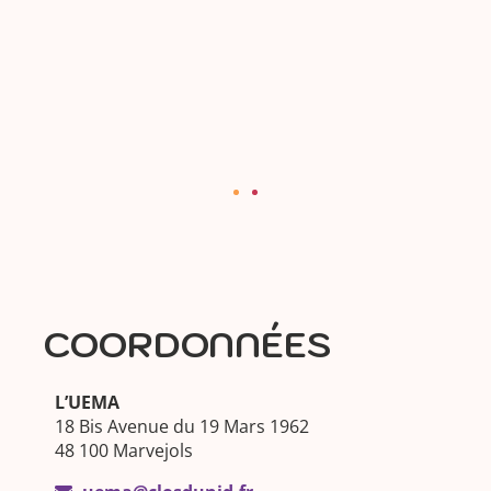
Chanac a été une transformation qu’il qualifie
d’impressionnante : son stress s’est évanoui, ses
compétences langagières ont évolué, la gestion
de ses émotions est mieux maîtrisée. Il est plus
confiant pour la suite. « Louis arrivera à se faire
sa place dans le monde ».
COORDONNÉES
L’UEMA
18 Bis Avenue du 19 Mars 1962
48 100 Marvejols