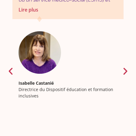
e
Témoignage en images de M. Gilles Chemin,
papa de Louis scolarisé à l'UEMA
Pour M. Gilles Chemin, la scolarisation de Louis,
petit garçon de 4 ans, atteint de troubles du
spectre de l’autisme, au sein de l’UEMA de