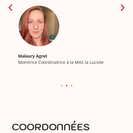
proximité, les professions sont multiples:
moniteur éducateur, aide-soignant, aide
médico-psychologique ou encore
accompagnant éducatif et social. Le
travail en équipe est le moteur qui
permet d'animer le quotidien des
personnes accueillies... »
Malaury Agret
Monitrice Coordinatrice à la MAS la Luciole
LIRE TOUT LE
TÉMOIGNAGE
COORDONNÉES