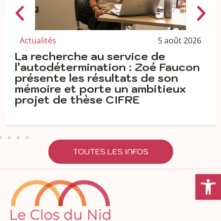
5 août 2026
Actualités
de
Projet MIA – PHV : Le C
é Faucon
apporte son expertise 
e son
itieux
TOUTES LES INFOS
Ouvrir la