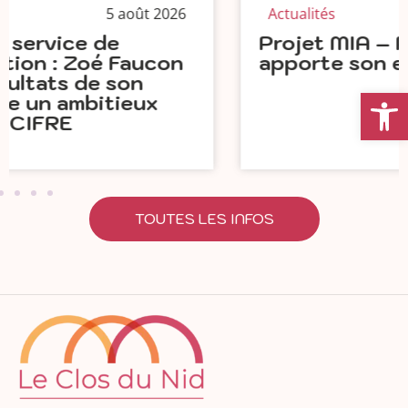
Actualités
30 juillet 2026
Projet MIA – PHV : Le Clos du Nid
apporte son expertise en vidéo
Ouvrir la
TOUTES LES INFOS