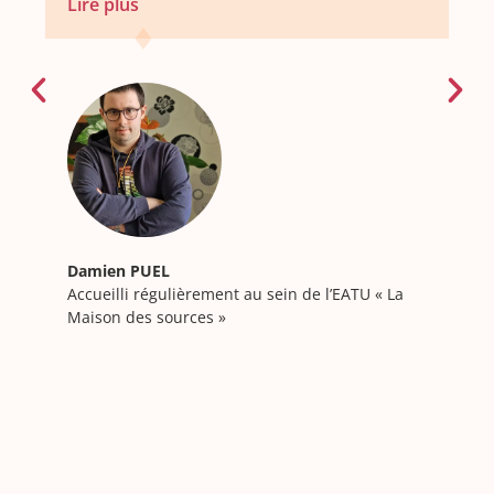
Lire plus
focaliser sur mes projets artistiques.
J’aime écrire et je voudrais devenir
écrivain. Quand je viens ici je suis apaisé.
[…] Aujourd’hui je souhaiterais intégrer un
foyer d’accueil médicalisé. »
LIRE TOUT LE
TÉMOIGNAGE
Damien PUEL
Accueilli régulièrement au sein de l’EATU « La
Maison des sources »