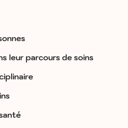
rsonnes
s leur parcours de soins
iplinaire
ins
 santé