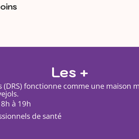
soins
Les +
ns (DRS) fonctionne comme une maison méd
jols.
 8h à 19h
ssionnels de santé