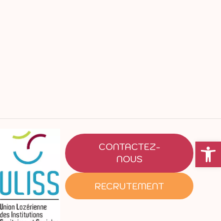
Ouvrir la
CONTACTEZ-
NOUS
RECRUTEMENT