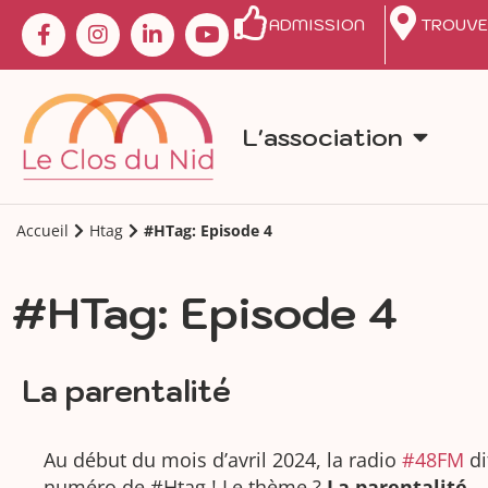
ADMISSION
TROUVE
L'association
Accueil
Htag
#HTag: Episode 4
#HTag: Episode 4
La parentalité
Au début du mois d’avril 2024, la radio
#48FM
di
numéro de #Htag ! Le thème ?
La parentalité
.