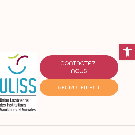
Ouvrir la
CONTACTEZ-
NOUS
RECRUTEMENT