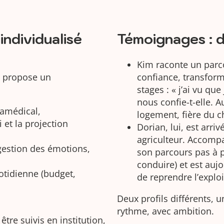
ndividualisé
Témoignages : d
Kim raconte un parc
o propose un
confiance, transfor
stages : « j’ai vu qu
nous confie-t-elle. A
ramédical,
logement, fière du 
i et la projection
Dorian, lui, est arri
agriculteur. Accompa
 gestion des émotions,
son parcours pas à p
conduire) et est auj
tidienne (budget,
de reprendre l’exploi
Deux profils différents, 
rythme, avec ambition.
être suivis en institution,