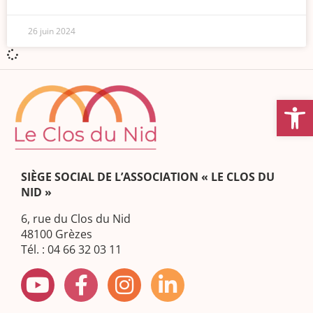
26 juin 2024
Ouvrir la
SIÈGE SOCIAL DE L’ASSOCIATION « LE CLOS DU
NID »
6, rue du Clos du Nid
48100 Grèzes
Tél. : 04 66 32 03 11