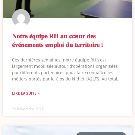
𝐍𝐨𝐭𝐫𝐞 𝐞́𝐪𝐮𝐢𝐩𝐞 𝐑𝐇 𝐚𝐮 𝐜œ𝐮𝐫 𝐝𝐞𝐬
𝐞́𝐯𝐞́𝐧𝐞𝐦𝐞𝐧𝐭𝐬 𝐞𝐦𝐩𝐥𝐨𝐢 𝐝𝐮 𝐭𝐞𝐫𝐫𝐢𝐭𝐨𝐢𝐫𝐞 !
Ces dernières semaines, notre équipe RH s’est
largement mobilisée autour d’opérations organisées
par différents partenaires pour faire connaître les
métiers portés par le Clos du Nid et l’A2LFS. Au total,
LIRE LA SUITE »
21 novembre 2025