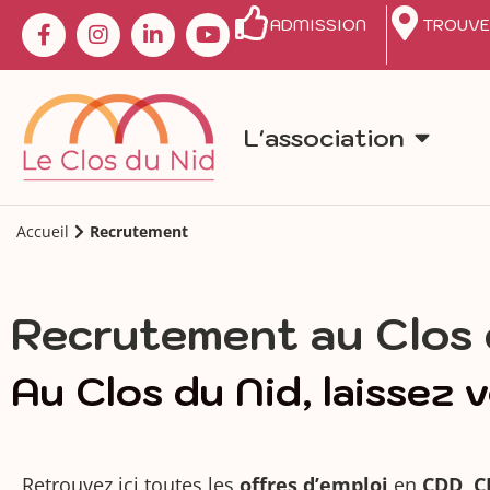
ADMISSION
TROUVE
L'association
Accueil
Recrutement
Recrutement au Clos 
Au Clos du Nid, laissez 
Retrouvez ici toutes les
offres d’emploi
en
CDD, C